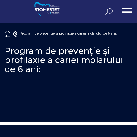
Sari
la
conținut
Program de prevenție și profilaxie a cariei molarului de 6 ani:
Program de prevenție și
profilaxie a cariei molarului
de 6 ani: