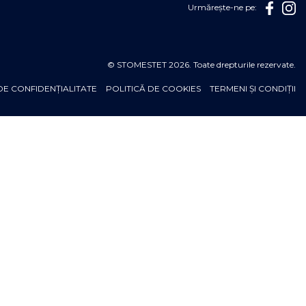
Urmărește-ne pe:
© STOMESTET 2026. Toate drepturile rezervate.
DE CONFIDENȚIALITATE
POLITICĂ DE COOKIES
TERMENI ȘI CONDIȚII