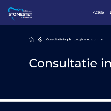
Sari
la
conținut
Acasă
Consultatie implantologie medic primar
Consultatie 