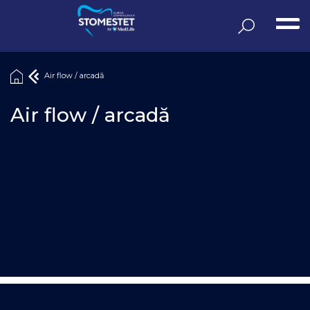
Sari
la
conținut
Air flow / arcadă
Air flow / arcadă