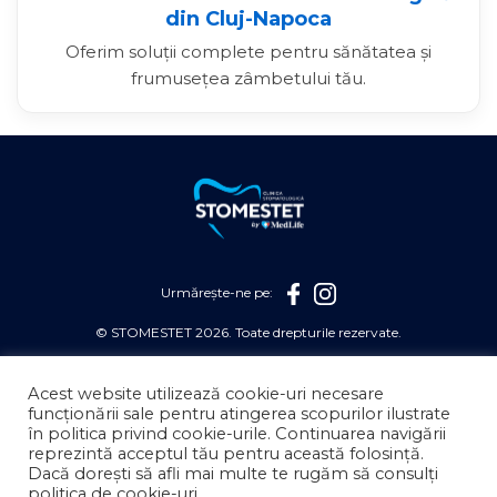
din Cluj-Napoca
Oferim soluții complete pentru sănătatea și
frumusețea zâmbetului tău.
Urmărește-ne pe:
© STOMESTET 2026. Toate drepturile rezervate.
STOMESTET S.A face parte din grupul Medlife.
Acest website utilizează cookie-uri necesare
REGULAMENT PREVENȚIE AUGUST
funcționării sale pentru atingerea scopurilor ilustrate
în politica privind cookie-urile. Continuarea navigării
POLITICĂ DE CONFIDENȚIALITATE
reprezintă acceptul tău pentru această folosință.
Dacă dorești să afli mai multe te rugăm să consulți
POLITICĂ DE COOKIES
politica de cookie-uri.