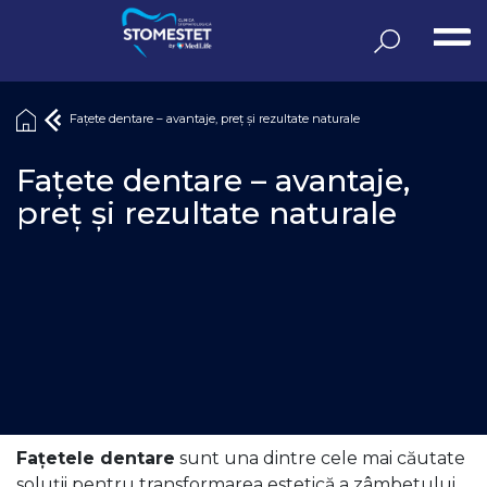
Sari
la
conținut
Fațete dentare – avantaje, preț și rezultate naturale
Fațete dentare – avantaje,
preț și rezultate naturale
Fațetele dentare
sunt una dintre cele mai căutate
soluții pentru transformarea estetică a zâmbetului.