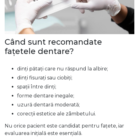
Când sunt recomandate
fațetele dentare?
dinți pătați care nu răspund la albire;
dinți fisurați sau ciobiți;
spații între dinți;
forme dentare inegale;
uzură dentară moderată;
corecții estetice ale zâmbetului.
Nu orice pacient este candidat pentru fațete, iar
evaluarea inițială este esențială.