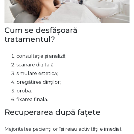
Cum se desfășoară
tratamentul?
consultație și analiză;
scanare digitală;
simulare estetică;
pregătirea dinților;
proba;
fixarea finală.
Recuperarea după fațete
Majoritatea pacienților își reiau activitățile imediat.