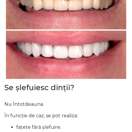
Se șlefuiesc dinții?
Nu întotdeauna.
În funcție de caz, se pot realiza:
fațete fără șlefuire;