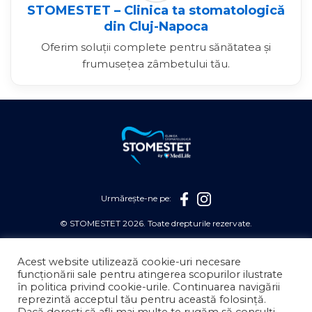
STOMESTET – Clinica ta stomatologică
din Cluj-Napoca
Oferim soluții complete pentru sănătatea și
frumusețea zâmbetului tău.
Urmărește-ne pe:
© STOMESTET 2026. Toate drepturile rezervate.
STOMESTET S.A face parte din grupul Medlife.
Acest website utilizează cookie-uri necesare
REGULAMENT PREVENȚIE AUGUST
funcționării sale pentru atingerea scopurilor ilustrate
în politica privind cookie-urile. Continuarea navigării
POLITICĂ DE CONFIDENȚIALITATE
reprezintă acceptul tău pentru această folosință.