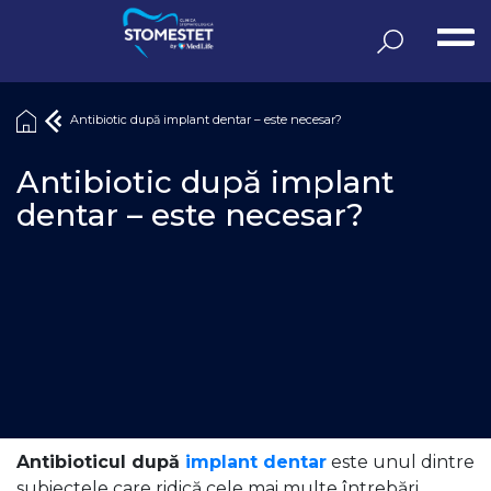
Sari
la
conținut
Antibiotic după implant dentar – este necesar?
Antibiotic după implant
dentar – este necesar?
Antibioticul după
implant dentar
este unul dintre
subiectele care ridică cele mai multe întrebări