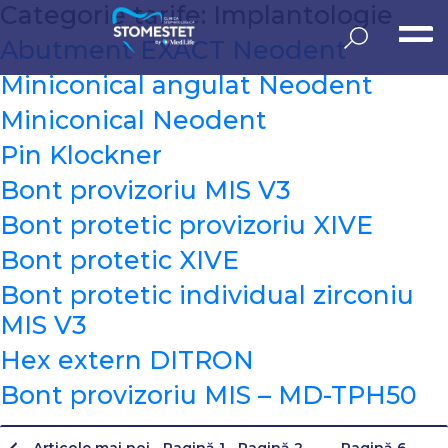
Sari
Categorie tarife:
Implantologie
la
conținut
Abutment EXACT Neodent
Miniconical angulat Neodent
Miniconical Neodent
Pin Klockner
Bont provizoriu MIS V3
Bont protetic provizoriu XIVE
Bont protetic XIVE
Bont protetic individual zirconiu
MIS V3
Hex extern DITRON
Bont provizoriu MIS – MD-TPH50
Articole
mai noi
Pagină 1
Pagină 2
…
Pagină 6