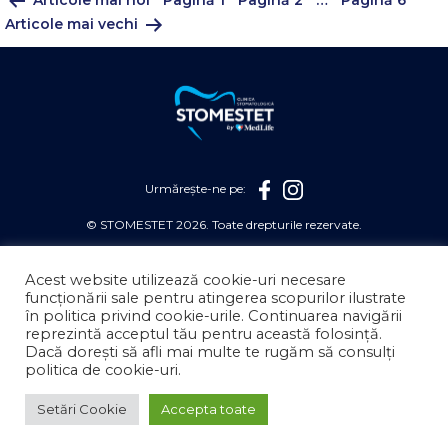
Paginație
Articole
mai vechi
articole
Urmărește-ne pe:
© STOMESTET 2026. Toate drepturile rezervate.
STOMESTET S.A face parte din grupul Medlife.
Acest website utilizează cookie-uri necesare
REGULAMENT PREVENȚIE AUGUST
funcționării sale pentru atingerea scopurilor ilustrate
în politica privind cookie-urile. Continuarea navigării
POLITICĂ DE CONFIDENȚIALITATE
reprezintă acceptul tău pentru această folosință.
Dacă dorești să afli mai multe te rugăm să consulți
POLITICĂ DE COOKIES
politica de cookie-uri.
TERMENI ȘI CONDIȚII
Setări Cookie
Accepta toate