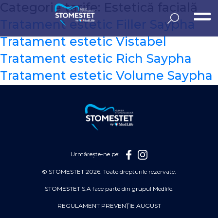
Sari
Categorie tarife:
Estetică facială
la
conținut
Tratament estetic Filler Saypha
Tratament estetic Vistabel
Tratament estetic Rich Saypha
Tratament estetic Volume Saypha
Urmărește-ne pe:
© STOMESTET 2026. Toate drepturile rezervate.
STOMESTET S.A face parte din grupul Medlife.
REGULAMENT PREVENȚIE AUGUST